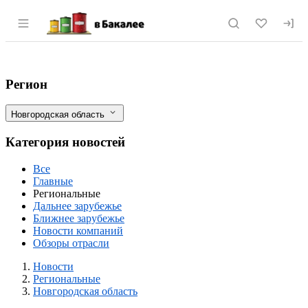
Раздел навигации по сайту vbakalee.ru
В Новгороде сахар подорожал почти на 
Фильтры
Регион
Новгородская область
Категория новостей
Все
Главные
Региональные
Дальнее зарубежье
Ближнее зарубежье
Новости компаний
Обзоры отрасли
Новости
Разделы
Новости
Региональные
Новгородская область