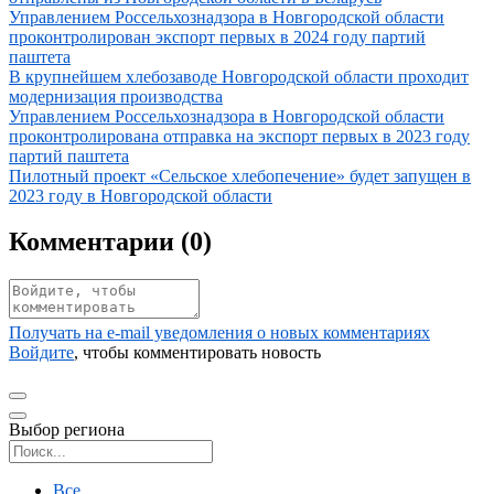
Иллюстрация новости
Управлением Россельхознадзора в Новгородской области
проконтролирован экспорт первых в 2024 году партий
паштета
Иллюстрация новости
В крупнейшем хлебозаводе Новгородской области проходит
модернизация производства
Иллюстрация новости
Управлением Россельхознадзора в Новгородской области
проконтролирована отправка на экспорт первых в 2023 году
партий паштета
Иллюстрация новости
Пилотный проект «Сельское хлебопечение» будет запущен в
2023 году в Новгородской области
Комментарии (
0
)
Получать на e‑mail уведомления о новых комментариях
Войдите
, чтобы комментировать новость
Выбор региона
Поиск региона
Все