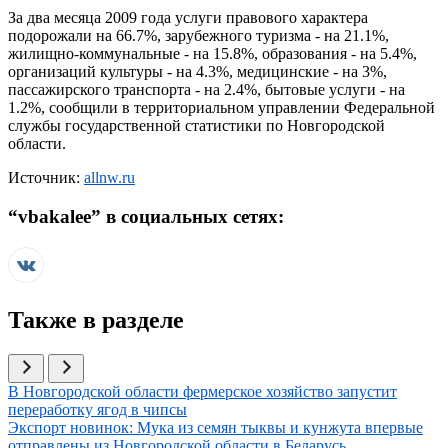
За два месяца 2009 года услуги правового характера
подорожали на 66.7%, зарубежного туризма - на 21.1%,
жилищно-коммунальные - на 15.8%, образования - на 5.4%,
организаций культуры - на 4.3%, медицинские - на 3%,
пассажирского транспорта - на 2.4%, бытовые услуги - на
1.2%, сообщили в территориальном управлении Федеральной
службы государственной статистики по Новгородской
области.
Источник:
allnw.ru
“
vbakalee
” в социальных сетях:
Также в разделе
Иллюстрация новости
В Новгородской области фермерское хозяйство запустит
переработку ягод в чипсы
Иллюстрация новости
Экспорт новинок: Мука из семян тыквы и кунжута впервые
отправлены из Новгородской области в Беларусь