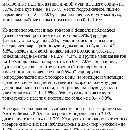
макаронные изделия из пшеничной муки высшего сорта - на
8.6%, яйца куриные - на 7.4%, масло подсолнечное, пшено,
вермишель - на 2.5 - 2.9%, сыры плавленые, крупу манную,
консервы рыбные в томатном соусе - на 0.9 - 1.6%.
Из непродовольственных товаров в феврале наблюдался
существенный рост цен на спички на 7.9%, фарфоро-
фаянсовую посуду - на 7.5%, чулочно-носочные изделия,
телерадиотовары, резиновую и домашнюю обувь - на 4.7 -
5.6%, одежду для детей дошкольного возраста, табачные
изделия, медикаменты - на 2.9 - 4.3%. В группе медикаментов
на 14% подорожал панкреатин, на 6.3 - 7.9% - эналаприл,
супрастин, анальгин отечественный, одновременно
амоксициллин подешевел на 0.8%. Среди других
непродовольственных товаров цены на моющие и чистящие
средства, белье для детей ясельного возраста, одежду для
детей школьного возраста, электротовары, обувь детскую
увеличились на 1.1 - 1.8%, обувь мужскую и женскую,
трикотажные изделия, постельное белье - на 0.4 - 0.8%.
В феврале продолжилось снижение цен на нефтепродукты.
Автомобильный бензин в среднем подешевел на 3.1%,
дизельное топливо - на 1.7%. Из других непродовольственных
товаров снижение цен наблюдалось на джемпер мужской - на
1.5%, портфель ученический - на 1.3%, сапоги мужские