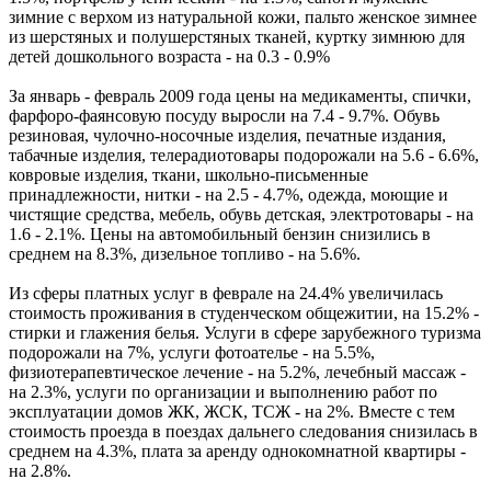
зимние с верхом из натуральной кожи, пальто женское зимнее
из шерстяных и полушерстяных тканей, куртку зимнюю для
детей дошкольного возраста - на 0.3 - 0.9%
За январь - февраль 2009 года цены на медикаменты, спички,
фарфоро-фаянсовую посуду выросли на 7.4 - 9.7%. Обувь
резиновая, чулочно-носочные изделия, печатные издания,
табачные изделия, телерадиотовары подорожали на 5.6 - 6.6%,
ковровые изделия, ткани, школьно-письменные
принадлежности, нитки - на 2.5 - 4.7%, одежда, моющие и
чистящие средства, мебель, обувь детская, электротовары - на
1.6 - 2.1%. Цены на автомобильный бензин снизились в
среднем на 8.3%, дизельное топливо - на 5.6%.
Из сферы платных услуг в феврале на 24.4% увеличилась
стоимость проживания в студенческом общежитии, на 15.2% -
стирки и глажения белья. Услуги в сфере зарубежного туризма
подорожали на 7%, услуги фотоателье - на 5.5%,
физиотерапевтическое лечение - на 5.2%, лечебный массаж -
на 2.3%, услуги по организации и выполнению работ по
эксплуатации домов ЖК, ЖСК, ТСЖ - на 2%. Вместе с тем
стоимость проезда в поездах дальнего следования снизилась в
среднем на 4.3%, плата за аренду однокомнатной квартиры -
на 2.8%.