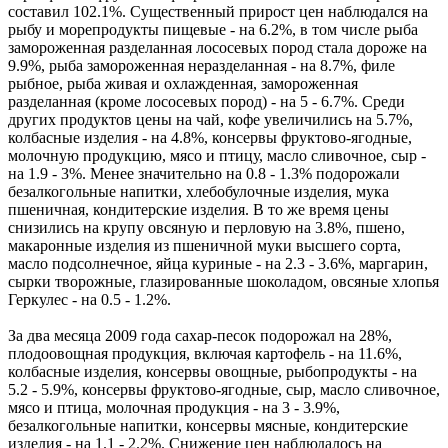
составил 102.1%. Существенный прирост цен наблюдался на
рыбу и морепродукты пищевые - на 6.2%, в том числе рыба
замороженная разделанная лососевых пород стала дороже на
9.9%, рыба замороженная неразделанная - на 8.7%, филе
рыбное, рыба живая и охлажденная, замороженная
разделанная (кроме лососевых пород) - на 5 - 6.7%. Среди
других продуктов цены на чай, кофе увеличились на 5.7%,
колбасные изделия - на 4.8%, консервы фруктово-ягодные,
молочную продукцию, мясо и птицу, масло сливочное, сыр -
на 1.9 - 3%. Менее значительно на 0.8 - 1.3% подорожали
безалкогольные напитки, хлебобулочные изделия, мука
пшеничная, кондитерские изделия. В то же время цены
снизились на крупу овсяную и перловую на 3.8%, пшено,
макаронные изделия из пшеничной муки высшего сорта,
масло подсолнечное, яйца куриные - на 2.3 - 3.6%, маргарин,
сырки творожные, глазированные шоколадом, овсяные хлопья
Геркулес - на 0.5 - 1.2%.
За два месяца 2009 года сахар-песок подорожал на 28%,
плодоовощная продукция, включая картофель - на 11.6%,
колбасные изделия, консервы овощные, рыбопродукты - на
5.2 - 5.9%, консервы фруктово-ягодные, сыр, масло сливочное,
мясо и птица, молочная продукция - на 3 - 3.9%,
безалкогольные напитки, консервы мясные, кондитерские
изделия - на 1.1 - 2.2%. Снижение цен наблюдалось на