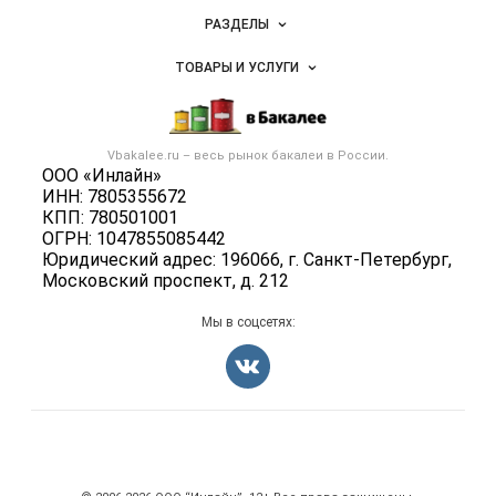
специй,
Новости Vbakalee.ru
ингредиентов
РАЗДЕЛЫ
Услуги и цены
Объявления
ТОВАРЫ И УСЛУГИ
Размещение рекламы
Каталог компаний
Бакалейные товары
Публичная оферта
Новости рынка
Услуги
Контактная информация
Бренды
Vbakalee.ru – весь
рынок бакалеи
в России.
Добавить объявление
Политика обработки персональных данных
ООО «Инлайн»
Вакансии
Карта объявлений
ИНН: 7805355672
Для СМИ
Блог
КПП: 780501001
ОГРН: 1047855085442
Юридический адрес: 196066, г. Санкт-Петербург,
Московский проспект, д. 212
Мы в соцсетях:
Счетчики, авторское право, логотипы