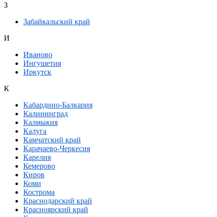
З
Забайкальский край
И
Иваново
Ингушетия
Иркутск
К
Кабардино-Балкария
Калининград
Калмыкия
Калуга
Камчатский край
Карачаево-Черкесия
Карелия
Кемерово
Киров
Коми
Кострома
Краснодарский край
Красноярский край