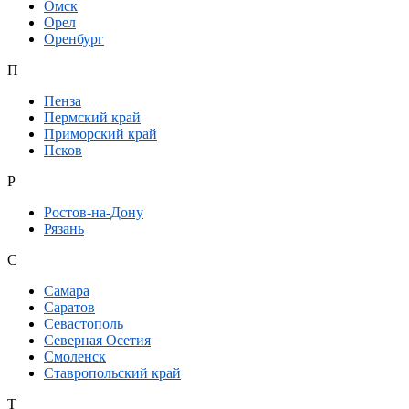
Омск
Орел
Оренбург
П
Пенза
Пермский край
Приморский край
Псков
Р
Ростов-на-Дону
Рязань
С
Самара
Саратов
Севастополь
Северная Осетия
Смоленск
Ставропольский край
Т