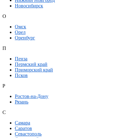
Нижний Новгород
Новосибирск
О
Омск
Орел
Оренбург
П
Пенза
Пермский край
Приморский край
Псков
Р
Ростов-на-Дону
Рязань
С
Самара
Саратов
Севастополь