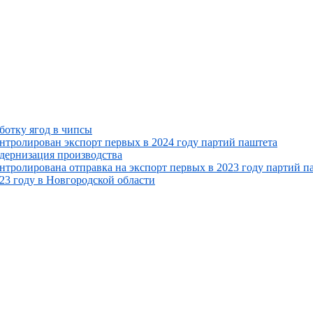
ботку ягод в чипсы
нтролирован экспорт первых в 2024 году партий паштета
дернизация производства
нтролирована отправка на экспорт первых в 2023 году партий п
23 году в Новгородской области