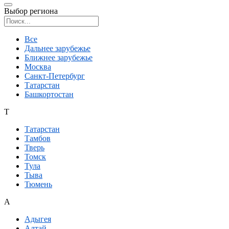
Выбор региона
Поиск региона
Все
Дальнее зарубежье
Ближнее зарубежье
Москва
Санкт-Петербург
Татарстан
Башкортостан
Т
Татарстан
Тамбов
Тверь
Томск
Тула
Тыва
Тюмень
А
Адыгея
Алтай