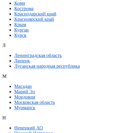
Коми
Кострома
Краснодарский край
Красноярский край
Крым
Курган
Курск
Л
Ленинградская область
Липецк
Луганская народная республика
М
Магадан
Марий Эл
Мордовия
Московская область
Мурманск
Н
Ненецкий АО