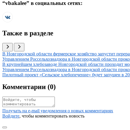
“
vbakalee
” в социальных сетях:
Также в разделе
Иллюстрация новости
В Новгородской области фермерское хозяйство запустит перера
Иллюстрация новости
Управлением Россельхознадзора в Новгородской области проко
Иллюстрация новости
В крупнейшем хлебозаводе Новгородской области проходит мо
Иллюстрация новости
Управлением Россельхознадзора в Новгородской области проко
Иллюстрация новости
Пилотный проект «Сельское хлебопечение» будет запущен в 20
Комментарии (
0
)
Получать на e‑mail уведомления о новых комментариях
Войдите
, чтобы комментировать новость