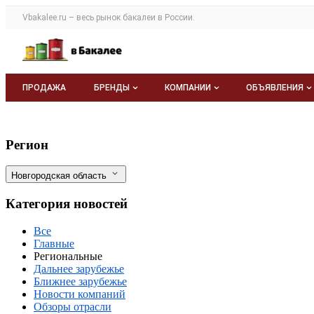
Раздел навигации по сайту vbakalee.ru
Vbakalee.ru – весь
рынок бакалеи
в России.
Авторизация и меню пользователя
Навигация по разделам сайта vbakalee.ru
ПРОДАЖА
БРЕНДЫ
КОМПАНИИ
ОБЪЯВЛЕНИЯ
Бренды
Каталог компаний
Все объявле
Экспорт новинок: Мука из семян тыквы
Фильтры
Регион
О каталоге брендов
О каталоге
Мои объявле
Новгородская область
Моя компания
Категория новостей
Платное размещение
Все
Главные
Региональные
Дальнее зарубежье
Ближнее зарубежье
Новости компаний
Обзоры отрасли