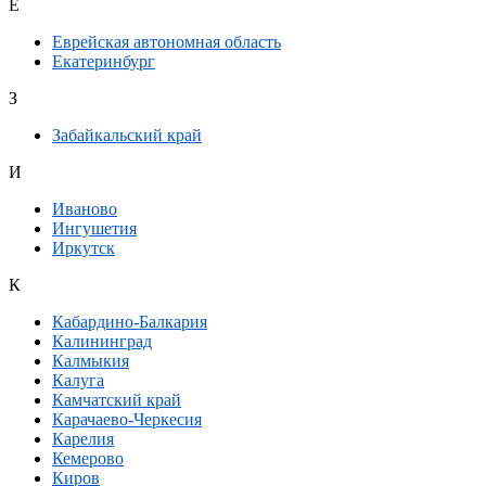
Е
Еврейская автономная область
Екатеринбург
З
Забайкальский край
И
Иваново
Ингушетия
Иркутск
К
Кабардино-Балкария
Калининград
Калмыкия
Калуга
Камчатский край
Карачаево-Черкесия
Карелия
Кемерово
Киров