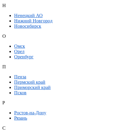
Н
Ненецкий АО
Нижний Новгород
Новосибирск
О
Омск
Орел
Оренбург
П
Пенза
Пермский край
Приморский край
Псков
Р
Ростов-на-Дону
Рязань
С