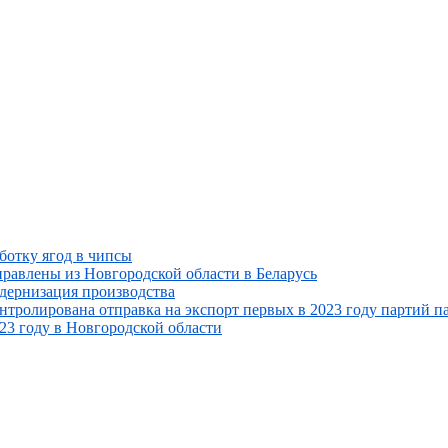
ботку ягод в чипсы
равлены из Новгородской области в Беларусь
дернизация производства
нтролирована отправка на экспорт первых в 2023 году партий п
23 году в Новгородской области