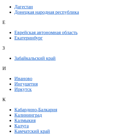
Дагестан
Донецкая народная республика
Е
Еврейская автономная область
Екатеринбург
З
Забайкальский край
И
Иваново
Ингушетия
Иркутск
К
Кабардино-Балкария
Калининград
Калмыкия
Калуга
Камчатский край