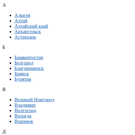
А
Адыгея
Алтай
Алтайский край
Архангельск
Астрахань
Б
Башкортостан
Белгород
Благовещенск
Брянск
Бурятия
В
Великий Новгород
Владимир
Волгоград
Вологда
Воронеж
Д