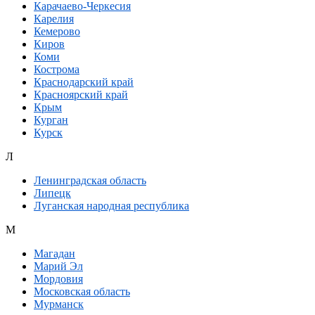
Карачаево-Черкесия
Карелия
Кемерово
Киров
Коми
Кострома
Краснодарский край
Красноярский край
Крым
Курган
Курск
Л
Ленинградская область
Липецк
Луганская народная республика
М
Магадан
Марий Эл
Мордовия
Московская область
Мурманск