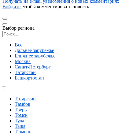
Получать на e‑mail уведомления о новых комментариях
Войдите
, чтобы комментировать новость
Выбор региона
Поиск региона
Все
Дальнее зарубежье
Ближнее зарубежье
Москва
Санкт-Петербург
Татарстан
Башкортостан
Т
Татарстан
Тамбов
Тверь
Томск
Тула
Тыва
Тюмень