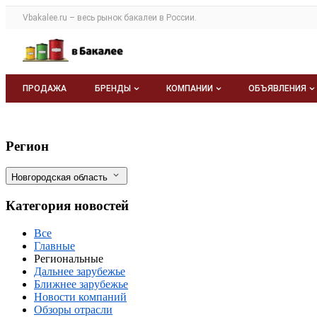
Раздел навигации по сайту vbakalee.ru
Vbakalee.ru – весь
рынок бакалеи
в России.
Авторизация и меню пользователя
Навигация по разделам сайта vbakalee.ru
ПРОДАЖА
БРЕНДЫ
КОМПАНИИ
ОБЪЯВЛЕНИЯ
Бренды
Каталог компаний
Все объявле
Управлением Россельхознадзора в Новго
Фильтры
Регион
О каталоге брендов
О каталоге
Мои объявле
Новгородская область
Моя компания
Категория новостей
Платное размещение
Все
Главные
Региональные
Дальнее зарубежье
Ближнее зарубежье
Новости компаний
Обзоры отрасли