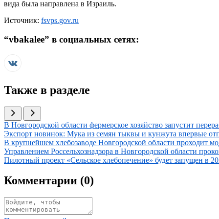
вида была направлена в Израиль.
Источник:
fsvps.gov.ru
“
vbakalee
” в социальных сетях:
Также в разделе
Иллюстрация новости
В Новгородской области фермерское хозяйство запустит перера
Иллюстрация новости
Экспорт новинок: Мука из семян тыквы и кунжута впервые отп
Иллюстрация новости
В крупнейшем хлебозаводе Новгородской области проходит мо
Иллюстрация новости
Управлением Россельхознадзора в Новгородской области проко
Иллюстрация новости
Пилотный проект «Сельское хлебопечение» будет запущен в 20
Комментарии (
0
)