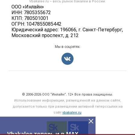
Vbakalee.ru – весь
рынок бакалеи
в России.
Добавить объявление
Политика обработки персональных данных
ООО «Инлайн»
Вакансии
Карта объявлений
ИНН: 7805355672
Для СМИ
Блог
КПП: 780501001
ОГРН: 1047855085442
Юридический адрес: 196066, г. Санкт-Петербург,
Московский проспект, д. 212
Мы в соцсетях:
Счетчики, авторское право, логотипы
© 2006‑2026 ООО “Инлайн”. 12+ Все права защищены.
Использование информации, размещенной на данном сайте,
допускается только при размещении активной гиперссылки на
сайт
vbakalee.ru
Vbakalee теперь и в MAX