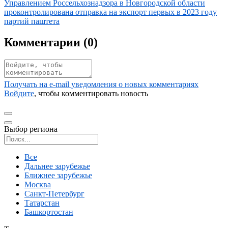
Иллюстрация новости
Управлением Россельхознадзора в Новгородской области
проконтролирована отправка на экспорт первых в 2023 году
партий паштета
Комментарии (
0
)
Получать на e‑mail уведомления о новых комментариях
Войдите
, чтобы комментировать новость
Выбор региона
Поиск региона
Все
Дальнее зарубежье
Ближнее зарубежье
Москва
Санкт-Петербург
Татарстан
Башкортостан