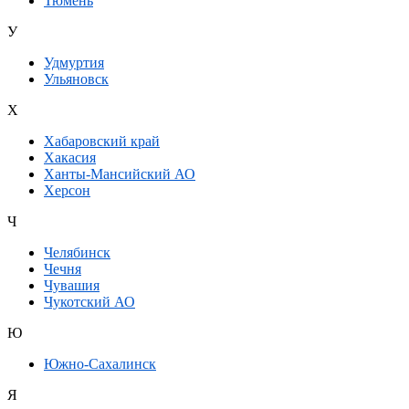
Тюмень
У
Удмуртия
Ульяновск
Х
Хабаровский край
Хакасия
Ханты-Мансийский АО
Херсон
Ч
Челябинск
Чечня
Чувашия
Чукотский АО
Ю
Южно-Сахалинск
Я