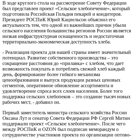
В ходе круглого стола на рассмотрение Совету Федерации
был представлен проект «Сельское хлебопечение», который
подготовила Российская Гильдия пекарей и кондитеров.
Президент РОСПиК Юрий Кацнельсон объяснил его
актуальность тем, что одной из важнейших причин убыли
сельского населения большинства регионов России является
низкая инфраструктурная оснащенность и недостаточная
территориально-экономическая доступность хлеба.
- Реализация проекта для нашей страны имеет значительный
потенциал. Развитие собственного производства – это
сокращение расстояния до «прилавка» с хлебом, что дает
возможность покупать и потреблять свежий хлеб каждый
день, формирование более гибкого механизма
ценообразования и выпуск продукции разных ценовых
сегментов, оперативное обновление ассортимента и
удовлетворение спроса всех слоев населения. Более того
поддержка сельских хлебопеков – это создание тысяч новых
рабочих мест, - добавил он.
Первый заместитель министра сельского хозяйства России
Оксана Лут и сенатор Совета Федерации РФ Сергей Митин
поддержали проект «Сельское хлебопечение». После чего
между РОСПиК и OZON был подписан меморандум о
сотрудничестве участников проекта по организации оптово-