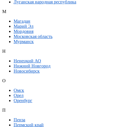
Луганская народная республика
М
Магадан
Марий Эл
Мордовия
Московская область
Мурманск
Н
Ненецкий АО
Нижний Новгород
Новосибирск
О
Омск
Орел
Оренбург
П
Пенза
Пермский край