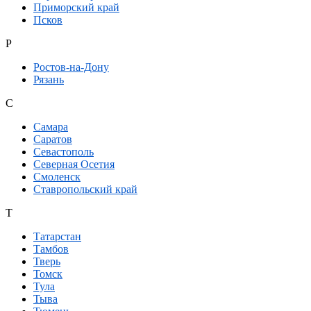
Приморский край
Псков
Р
Ростов-на-Дону
Рязань
С
Самара
Саратов
Севастополь
Северная Осетия
Смоленск
Ставропольский край
Т
Татарстан
Тамбов
Тверь
Томск
Тула
Тыва