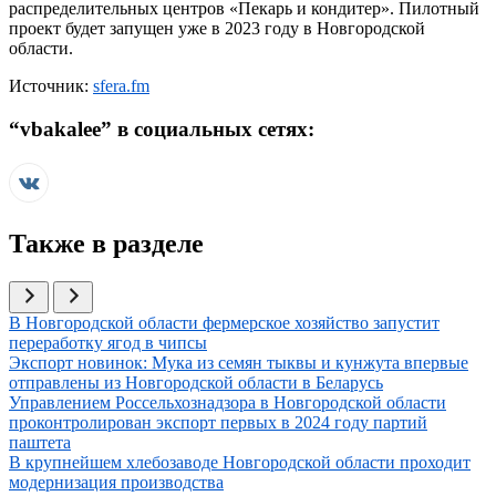
распределительных центров «Пекарь и кондитер». Пилотный
проект будет запущен уже в 2023 году в Новгородской
области.
Источник:
sfera.fm
“
vbakalee
” в социальных сетях:
Также в разделе
Иллюстрация новости
В Новгородской области фермерское хозяйство запустит
переработку ягод в чипсы
Иллюстрация новости
Экспорт новинок: Мука из семян тыквы и кунжута впервые
отправлены из Новгородской области в Беларусь
Иллюстрация новости
Управлением Россельхознадзора в Новгородской области
проконтролирован экспорт первых в 2024 году партий
паштета
Иллюстрация новости
В крупнейшем хлебозаводе Новгородской области проходит
модернизация производства