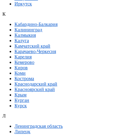
Иркутск
К
Кабардино-Балкария
Калининград
Калмыкия
Калуга
Камчатский край
Карачаево-Черкесия
Карелия
Кемерово
Киров
Коми
Кострома
Краснодарский край
Красноярский край
Крым
Курган
Курск
Л
Ленинградская область
Липецк