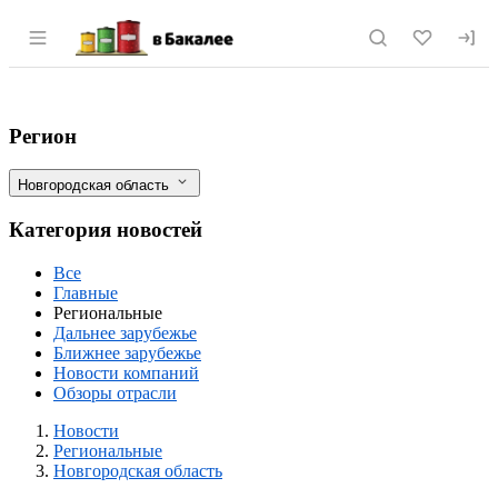
Раздел навигации по сайту vbakalee.ru
Пилотный проект «Сельское хлебопечени
Фильтры
Регион
Новгородская область
Категория новостей
Все
Главные
Региональные
Дальнее зарубежье
Ближнее зарубежье
Новости компаний
Обзоры отрасли
Новости
Разделы
Новости
Региональные
Новгородская область