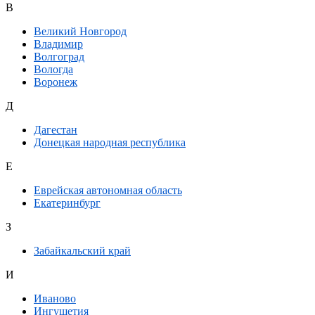
В
Великий Новгород
Владимир
Волгоград
Вологда
Воронеж
Д
Дагестан
Донецкая народная республика
Е
Еврейская автономная область
Екатеринбург
З
Забайкальский край
И
Иваново
Ингушетия